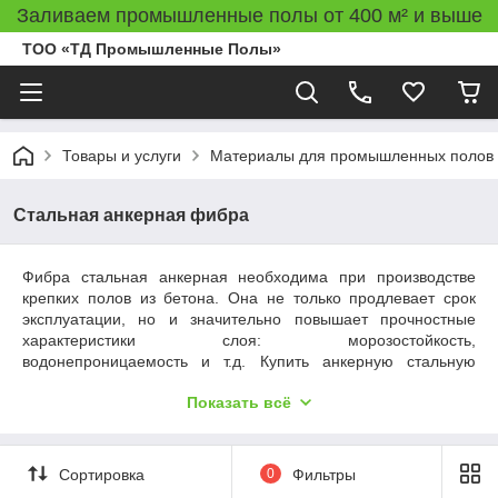
Заливаем промышленные полы от 400 м² и выше
ТОО «ТД Промышленные Полы»
Товары и услуги
Материалы для промышленных полов
Стальная анкерная фибра
Фибра стальная анкерная необходима при производстве
крепких полов из бетона. Она не только продлевает срок
эксплуатации, но и значительно повышает прочностные
характеристики слоя: морозостойкость,
водонепроницаемость и т.д. Купить анкерную стальную
фибру можно в нашем интернет-магазине. Мы предлагаем
Показать всё
низкие цены и гарантируем отличное качество продукции.
Что такое стальная анкерная фибра и
зачем ее использовать
Сортировка
0
Фильтры
Это волокна низкоуглеродистой стали с загибами на концах.