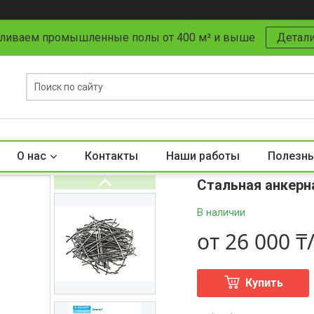
ливаем промышленные полы от 400 м² и выше
Детал
О нас
Контакты
Наши работы
Полезны
Стальная анкерн
В наличии
от
26 000 
Купить