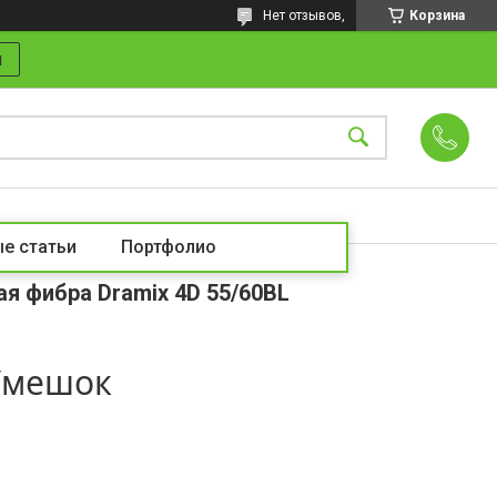
Нет отзывов,
Корзина
и
е статьи
Портфолио
ая фибра Dramix 4D 55/60BL
₸/мешок