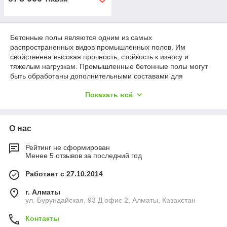
Бетонные полы являются одним из самых
распространенных видов промышленных полов. Им
свойственна высокая прочность, стойкость к износу и
тяжелым нагрузкам. Промышленные бетонные полы могут
быть обработаны дополнительными составами для
повышения стойкости к химическим реагентам, влажности и
Показать всё
износу. Поверхность пола может упрочняться и
шлифоваться. В качестве декоративной отделки могут
применяться камень, плитка и другие материалы.
О нас
Этапы устройства бетонных полов
Рейтинг не сформирован
Менее 5 отзывов за последний год
Процесс устройства бетонных полов включает 5 этапов,
четкое следование технологий на которых позволяет достичь
Работает с 27.10.2014
желаемых показателей прочности основания:
г. Алматы
Работы по подготовке поверхности, связанные с
ул. Бурундайская, 93 Д офис 2, Алматы, Казахстан
осмотром объекта, устранением дефектов, очисткой
рабочей зоны от пыли и загрязнений.
Контакты
Разметка поверхности пола и нанесение