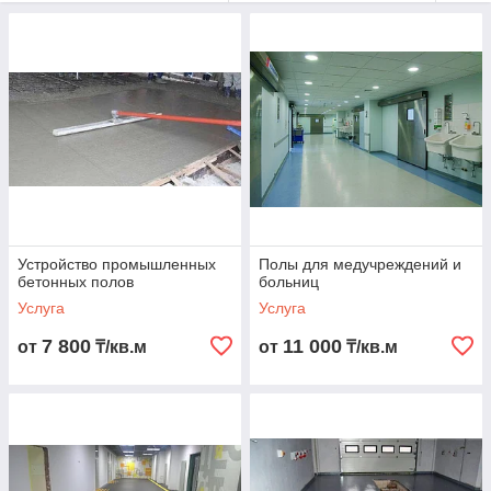
преимуществ, которые делают это покрытие
востребованным:
Идеально ровная поверхность без швов, устойчивая
к износу;
Беспыльность, что особенно важно для чистых
помещений;
Универсальность: подходит как для внутренней, так и
для наружной эксплуатации;
Возможность использования как самостоятельного
покрытия или основы для декоративных материалов;
Устойчивость к химическим веществам, влаге и
Устройство промышленных
Полы для медучреждений и
бетонных полов
больниц
микроорганизмам, предотвращающая появление
плесени.
Услуга
Услуга
Технология устройства бетонных полов
7 800
11 000
от
₸/кв.м
от
₸/кв.м
Заливка бетонного пола – это многоэтапный процесс,
требующий строгого соблюдения технологии:
Подготовка поверхности:
Наши специалисты
проводят осмотр объекта, устраняют дефекты,
очищают рабочую зону от пыли и загрязнений.
Разметка и грунтовка:
Поверхность делится на