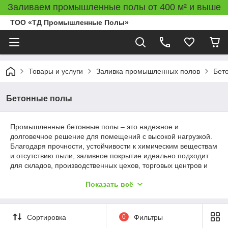
Заливаем промышленные полы от 400 м² и выше
ТОО «ТД Промышленные Полы»
Товары и услуги
Заливка промышленных полов
Бет
Бетонные полы
Промышленные бетонные полы – это надежное и
долговечное решение для помещений с высокой нагрузкой.
Благодаря прочности, устойчивости к химическим веществам
и отсутствию пыли, заливное покрытие идеально подходит
для складов, производственных цехов, торговых центров и
других объектов. ТОО «ТД Промышленные Полы»
Показать всё
предлагает профессиональное устройство бетонных полов с
использованием современных технологий и материалов.
Преимущества бетонного покрытия
Сортировка
0
Фильтры
Заливка пола бетоном обеспечивает множество