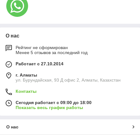
позволяющая сократить расходы на проект.
Доставка по Казахстану
: быстрая отправка в
Астану, Алматы, Павлодар и другие регионы.
Профессиональная консультация
: помощь в
выборе лопастей для ваших задач и оборудования.
О нас
С ТД «Промышленные полы» вы получаете надежные
лопасти и уверенность в идеальном результате. Закажите
Рейтинг не сформирован
Менее 5 отзывов за последний год
сейчас и обеспечьте безупречную финишную обработку
бетона!
Работает с 27.10.2014
г. Алматы
ул. Бурундайская, 93 Д офис 2, Алматы, Казахстан
Контакты
Сегодня работает с 09:00 до 18:00
Показать весь график работы
О нас