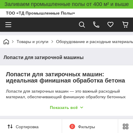
Заливаем промышленные полы от 400 м² и выше
ТОО «ТД Промышленные Полы»
Товары и услуги
Оборудование и расходные материал
Лопасти для затирочной машины
Лопасти для затирочных машин:
идеальная финишная обработка бетона
Лопасти для затирочных машин — это важный расходный
материал, обеспечивающий финишную обработку бетонных
поверхностей, придавая им гладкость, блеск и устойчивость к
Показать всё
внешним воздействиям. Используются в сочетании с
затирочными машинами («вертолетами») для заглаживания
полов на строительных объектах, включая склады, торговые
центры, паркинги и промышленные помещения. В
Сортировка
0
Фильтры
ассортименте ТД «Промышленные полы» представлены