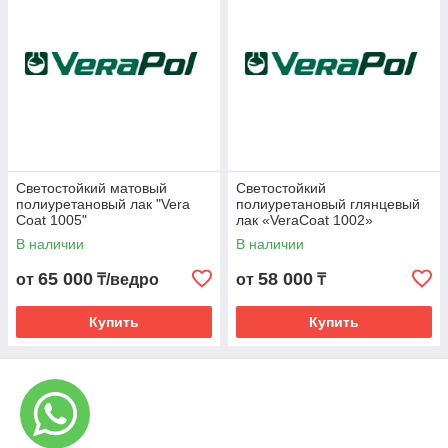
подверженных воздействию влаги, например, лаборатории,
столовые и бассейны.
3. Эстетическая привлекательность
Полиуретановое покрытие пола представляет широкий
спектр цветов и оттенков для выбора, что позволяет
создавать стильный и эстетически привлекательный
интерьер. Оно может быть применено на различных
поверхностях, включая бетонный фундамент, что делает его
универсальным решением для различных типов помещений.
Светостойкий матовый
Светостойкий
полиуретановый лак "Vera
полиуретановый глянцевый
Защитные свойства полиуретанового покрытия: Устойчивость
Coat 1005"
лак «VeraCoat 1002»
к ультрафиолетовому излучению; Разнообразие
В наличии
В наличии
антистатических и антипылевых решений; Возможность
нанесения дополнительных антискользящих покрытий;
65 000
58 000
от
₸/ведро
от
₸
Способность быстро восстанавливать свою структуру после
механических столкновений.
Купить
Купить
Если вы ищете квалифицированных специалистов в
Казахстане, которые обеспечивают полиуретановое
покрытие пола высокого качества, то компания ТОО «ТД
Промышленные Полы» идеальный партнер для вас. Наша
команда опытных профессионалов гарантирует
профессиональное
выполнение всех работ,
начиная от