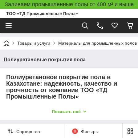
Заливаем промышленные полы от 400 м² и выше
ТОО «ТД Промышленные Полы»
Товары и услуги
Материалы для промышленных полов
Полиуретановые покрытия пола
Полиуретановое покрытие пола в
Казахстане: надежность, качество и
прочность от компании ТОО «ТД
Промышленные Полы»
Показать всё
Когда дело касается выбора подходящего покрытия пола
для промышленных, коммерческих или жилых объектов в
Казахстане, важно учесть ряд факторов, таких как прочность,
долговечность и качество материала. В этом контексте
Сортировка
0
Фильтры
полиуретановое покрытие пола выделяется как одно из