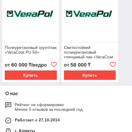
Полиуретановый грунт/лак
Светостойкий
«VeraCoat PU 50»
полиуретановый
глянцевый лак «VeraCoat
1002»
60 000
58 000
от
₸/ведро
от
₸
Купить
Купить
О нас
Рейтинг не сформирован
Менее 5 отзывов за последний год
Работает с 27.10.2014
г. Алматы