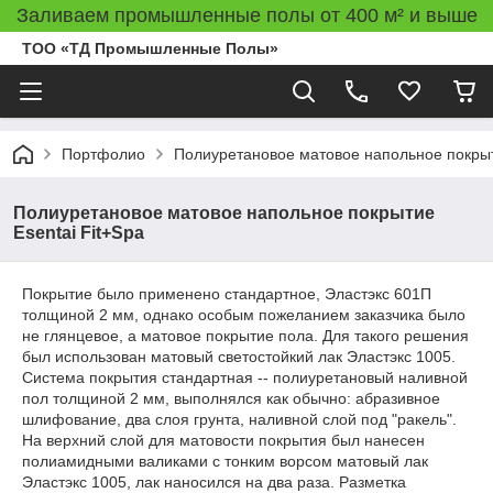
Заливаем промышленные полы от 400 м² и выше
ТОО «ТД Промышленные Полы»
Портфолио
Полиуретановое матовое напольное покрыт
Полиуретановое матовое напольное покрытие
Esentai Fit+Spa
Покрытие было применено стандартное, Эластэкс 601П
толщиной 2 мм, однако особым пожеланием заказчика было
не глянцевое, а матовое покрытие пола. Для такого решения
был использован матовый светостойкий лак Эластэкс 1005.
Система покрытия стандартная -- полиуретановый наливной
пол толщиной 2 мм, выполнялся как обычно: абразивное
шлифование, два слоя грунта, наливной слой под "ракель".
На верхний слой для матовости покрытия был нанесен
полиамидными валиками с тонким ворсом матовый лак
Эластэкс 1005, лак наносился на два раза. Разметка