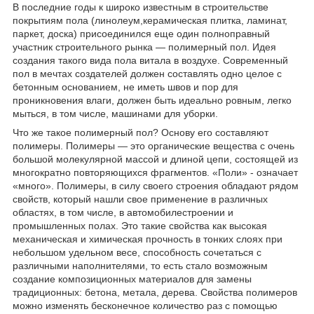
В последние годы к широко известным в строительстве
покрытиям пола (линолеум,керамическая плитка, ламинат,
паркет, доска) присоединился еще один полноправный
участник строительного рынка — полимерный пол. Идея
создания такого вида пола витала в воздухе. Современный
пол в мечтах создателей должен составлять одно целое с
бетонным основанием, не иметь швов и пор для
проникновения влаги, должен быть идеально ровным, легко
мыться, в том числе, машинами для уборки.
Что же такое полимерный пол? Основу его составляют
полимеры. Полимеры — это органические вещества с очень
большой молекулярной массой и длиной цепи, состоящей из
многократно повторяющихся фрагментов. «Поли» - означает
«много». Полимеры, в силу своего строения обладают рядом
свойств, который нашли свое применение в различных
областях, в том числе, в автомобилестроении и
промышленных полах. Это такие свойства как высокая
механическая и химическая прочность в тонких слоях при
небольшом удельном весе, способность сочетаться с
различными наполнителями, то есть стало возможным
создание композиционных материалов для замены
традиционных: бетона, метала, дерева. Свойства полимеров
можно изменять бесконечное количество раз с помощью