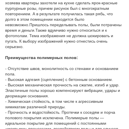
хозяева квартиры захотели на кухне сделать ярок-красные
пурпурные розы, причем рисунок был с многократным
повторением. А в результате получилась такая рябь, что
долго в этом помещении находится было
невозможно.Пришлось переделывать полы, были потрачены
время и деньги.Также вдумчиво нужно относиться и к
фотополам. Тема изображения не должна шокировать и
пугать. К выбору изображений нужно отнестись очень
серьезно.
Преимущества полимерных полов:
- Отсутствие швов, монолитность со стенами и основанием
пола.
- Высокая адгезия (сцепление) с бетонным основанием.
- Высокая механическая прочность на сжатие, изгиб и удар.
Эластичные полы хорошо компенсируют вибрации, удары и
деормации основания.
- Химическая стойкость, в том числе к агрессивным
химикатам различной природы.
- Прочность и водостойкость. Протечки к соседям и порча
полового покрытия исключена. Полимерые полы —
идеальное покрытие для помещений с постоянными
«мокрыми» процессами, воздействием воды и для случаев,