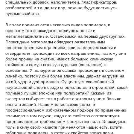
специальных добавок, наполнителей, пластификаторов,
разбавителей и т.д. до тех пор, пока не будут достигнуты
нужные свойства.
В полах применяются несколько видов полимеров, в
основном это эпоксидные, полиуретановые и
метилметакрилатные. Остановимся на первых двух группах.
Эпоксидные материалы обладают разветвленным
пространственным строением, сшивка цепочек смолы и
отвердителя происходит во всех направлениях, поэтому они
более прочны на сжатие, имеют большую химическую
стойкость и самую высокую адгезию (сцепление) к
основанию. У полиуретанов сшивка происходит, в основном,
линейно, поэтому они более эластичны, держат нагрузки на
изгиб, удар и деформацию. Существует своеобразный
неугасающий спор в среде специалистов и строителей, какой
полимер лучше: эпоксид или полиуретан? Каждый из
экспертов выбирает тот, в работе с которым у него больше
опыта и знаний. Наше мнение заключается в
профессиональном избирательном подходе по применению
полимера в том случае, когда его свойства соответствуют
предъявляемым требованиям к покрытию пола. Эпоксидные
полы в силу своих качеств применяются чаще: есть, кстати,
гибридные полимеры, в которых свойства эпоксидов и