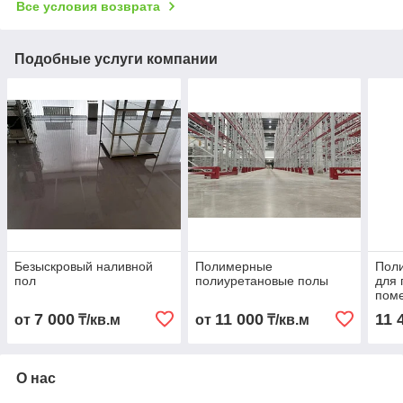
Все условия возврата
Подобные услуги компании
Безыскровый наливной
Полимерные
Пол
пол
полиуретановые полы
для 
пом
7 000
11 000
11 
от
₸/кв.м
от
₸/кв.м
О нас