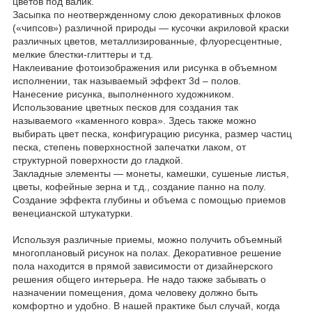
цветов под валик.
Засыпка по неотвержденному слою декоративных флоков
(«чипсов») различной природы — кусочки акриловой краски
различных цветов, металлизированные, флуоресцентные,
мелкие блестки-глиттеры и т.д.
Наклеивание фотоизображения или рисунка в объемном
исполнении, так называемый эффект 3d – полов.
Нанесение рисунка, выполненного художником.
Использование цветных песков для создания так
называемого «каменного ковра». Здесь также можно
выбирать цвет песка, конфигурацию рисунка, размер частиц
песка, степень поверхностной запечатки лаком, от
структурной поверхности до гладкой.
Закладные элементы — монеты, камешки, сушеные листья,
цветы, кофейные зерна и т.д., создание панно на полу.
Создание эффекта глубины и объема с помощью приемов
венецианской штукатурки.
Используя различные приемы, можно получить объемный
многоплановый рисунок на полах. Декоративное решение
пола находится в прямой зависимости от дизайнерского
решения общего интерьера. Не надо также забывать о
назначении помещения, дома человеку должно быть
комфортно и удобно. В нашей практике был случай, когда