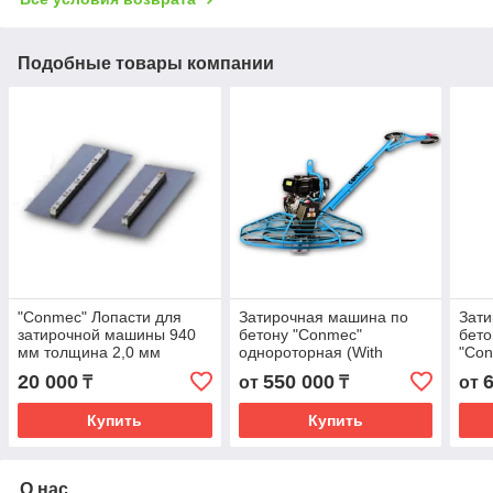
Подобные товары компании
"Conmec" Лопасти для
Затирочная машина по
Зат
затирочной машины 940
бетону "Conmec"
бето
мм толщина 2,0 мм
однороторная (With
"Con
Honda GX160) 600мм
GX2
20 000
550 000
₸
от
₸
от
60х60х180
100х
Купить
Купить
О нас